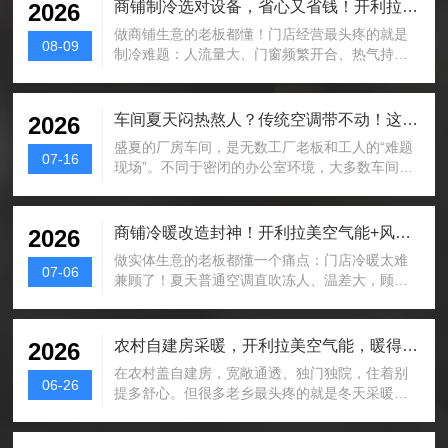
商铺制冷选对设备，省心又省钱！开利拉美空气能多地商用项目圆满落地
2026
做商铺生意的老板都懂！门店经营最头疼的就是
08-09
制冷难题：人流量大、门窗频繁开合、热气持续
堆积，普通空调制冷乏力、温差不均，还...
车间夏天闷热熬人？传统空调带不动！这款工业专用空调，降温省电双在线
2026
盛夏的厂房车间，是无数工厂老板和工人的“难题
07-16
现场”。不同于密闭的办公室环境，大多数车间厂
房空间开阔、层高超高，属于开放式...
商铺冷暖改造封神！开利拉美空气能+风机盘管，一年省下大半电费
2026
做实体生意的老板都懂一个痛点：门店冷暖太难
07-06
兼顾了！夏天普通空调直吹冻人、温差大，顾客
坐不住、员工易犯困；冬天制热升温慢、...
农村自建房采暖，开利拉美空气能，暖得舒服还巨省电，用过的农户都夸爆
2026
在农村盖自建房，宽敞通透、独门独院，住着别
06-26
提多舒心。但很多老乡最头疼的就是冬天采暖问
题。传统烧煤、烧柴火，又脏又累，每天...