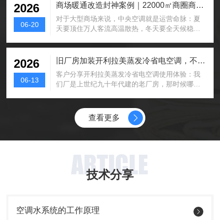
商场暖通改造封神案例｜22000㎡商圈商场换装开利拉美空气能，一年省下30万能耗费！
2026
对于大型商场来说，中央空调就是运营命脉：夏
06-20
天要顶住万人客流高温散热，冬天要全天候稳定
供暖，全年无休不停机，可传统水冷机组...
旧厂房加装开利拉美蒸发冷省电空调，不用动结构也能搞定
2026
客户分享开利拉美蒸发冷省电空调使用体验：我
06-13
们厂是上世纪九十年代建的老厂房，那时候哪有
现在这些讲究，房顶铺的是石棉瓦，梁柱...
查看更多
ARTICLE
技术分享
空调水系统的工作原理