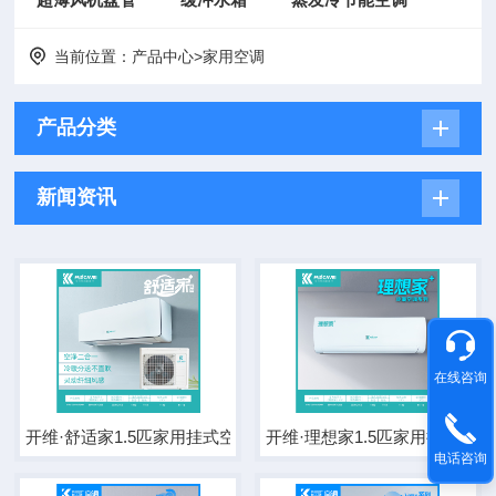
当前位置：
产品中心
>
家用空调
产品分类
新闻资讯
在线咨询
开维·舒适家1.5匹家用挂式空调KFRd-35GW/13KM
开维·理想家1.5匹家用挂式空调KF
电话咨询