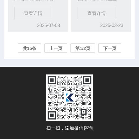
厂，展开了一场深入的
（沈阳站）在众人的热
查看详情
查看详情
参观考察之旅。此次艾
切期待中盛大举行。这
德森的到访意义非凡，
场空气能行业盛会，成
2025-07-03
2025-03-23
旨在进一步增进双方对...
功吸引了来自东...
共15条
上一页
第1/2页
下一页
扫一扫，添加微信咨询