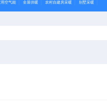
家用空气能
全屋供暖
农村自建房采暖
别墅采暖