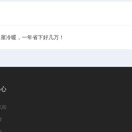
全屋冷暖，一年省下好几万！
中心
气能
调
管